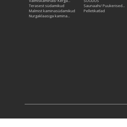
Valmiskaminad/ Kerga...
SOODUS
Terasest südamikud
Saunaahi/ Puukerised...
Malmist kaminasüdamikud
Pelletikatlad
Nurgaklaasiga kamina...