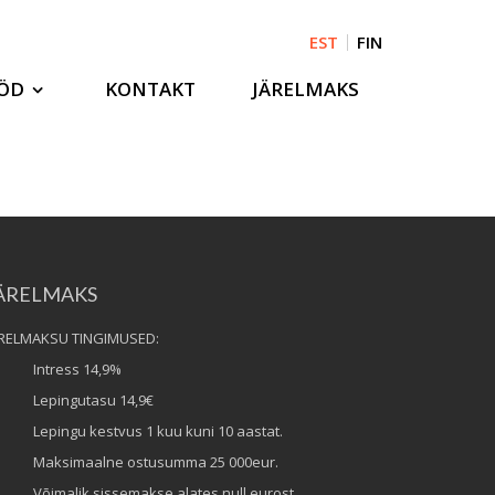
EST
FIN
ÖD
KONTAKT
JÄRELMAKS
ÄRELMAKS
ÄRELMAKSU TINGIMUSED:
 Intress 14,9%
 Lepingutasu 14,9€
Lepingu kestvus 1 kuu kuni 10 aastat.
 Maksimaalne ostusumma 25 000eur.
Võimalik sissemakse alates null eurost.