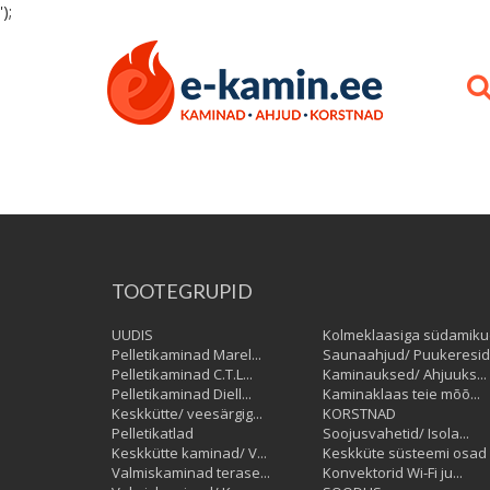
');
TOOTEGRUPID
UUDIS
Kolmeklaasiga südamik
Pelletikaminad Marel...
Saunaahjud/ Puukeresid
Pelletikaminad C.T.L...
Kaminauksed/ Ahjuuks...
Pelletikaminad Diell...
Kaminaklaas teie mõõ...
Keskkütte/ veesärgig...
KORSTNAD
Pelletikatlad
Soojusvahetid/ Isola...
Keskkütte kaminad/ V...
Keskküte süsteemi osad
Valmiskaminad terase...
Konvektorid Wi-Fi ju...