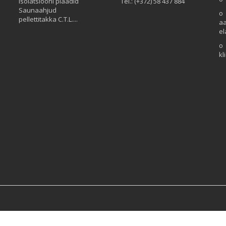
Isolatsiooni plaadid
Tel.: (+372) 58 437 884
Saunaahjud
o 
pellettitakka C.T.L....
aa
el
o 
kl