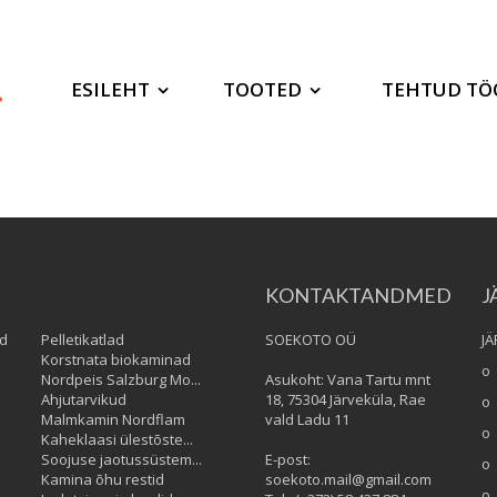
ESILEHT
TOOTED
TEHTUD TÖ
KONTAKTANDMED
J
ud
Pelletikatlad
SOEKOTO OÜ
J
Korstnata biokaminad
o
Nordpeis Salzburg Mo...
Asukoht: Vana Tartu mnt
Ahjutarvikud
18, 75304 Järveküla, Rae
o
Malmkamin Nordflam
vald Ladu 11
o 
Kaheklaasi ülestõste...
Soojuse jaotussüstem...
E-post:
o
Kamina õhu restid
soekoto.mail@gmail.com
o 